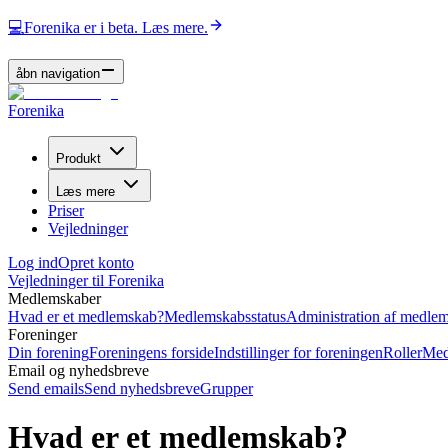
💻
Forenika er i beta. Læs mere.
åbn navigation
Forenika
Produkt
Læs mere
Priser
Vejledninger
Log ind
Opret konto
Vejledninger til Forenika
Medlemskaber
Hvad er et medlemskab?
Medlemskabsstatus
Administration af medle
Foreninger
Din forening
Foreningens forside
Indstillinger for foreningen
Roller
Med
Email og nyhedsbreve
Send emails
Send nyhedsbreve
Grupper
Hvad er et medlemskab?