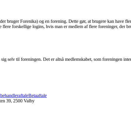
er bruger Forenika) og en forening. Dette gør, at brugere kan have fle
lere forskellige logins, hvis man er medlem af flere foreninger, der b
ig selv til foreningen. Det er altså medlemskabet, som foreningen inte
behandleraftale
Betaaftale
en 39, 2500 Valby