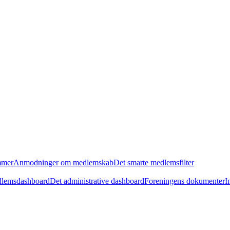
mmer
Anmodninger om medlemskab
Det smarte medlemsfilter
lemsdashboard
Det administrative dashboard
Foreningens dokumenter
I