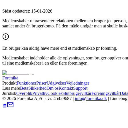
Sidst opdateret:
15-01-2026
Medlemskaber repræsenterer relationen mellem en bruger (en person, d
samlet under én brugerkonto. På den måde undgår man at skulle huske f
En bruger kan aldrig have mere end et medlemskab pr forening.
Medlemskabet indeholder alle de oplysninger, som bruger opgiver om s
til sine medlemskaber i en eller flere foreninger.
Forenika
Produkt
Funktioner
Priser
Udgivelser
Vejledninger
Læs mere
Beta
Sikkerhed
Om os
Kontakt
Support
Juridisk
Overblik
Privatliv
Cookies
Slutbrugervilkår
Foreningsvilkår
Data
©
2026
Forenika ApS
| cvr:
45429687
|
info@forenika.dk
|
Lindebugt