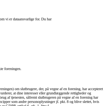
om vi er dataansvarlige for. Du har
kte foreningen.
eningen) om slutbrugere, der, på vegne af en forening, har accepteret
 vurderer, at dine interesser eller grundlæggende rettigheder og
rug af tjenesten, såfremt slutbrugeren på vegne af en forening har
cipper som andre personoplysninger jf. pkt. 8 og blive slettet, hvis
r GDPR artikel 6, stk. 1, litra f.