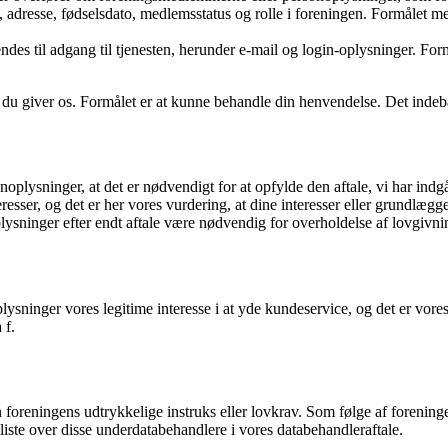
 adresse, fødselsdato, medlemsstatus og rolle i foreningen. Formålet m
s til adgang til tjenesten, herunder e-mail og login-oplysninger. Formå
 du giver os. Formålet er at kunne behandle din henvendelse. Det indeb
oplysninger, at det er nødvendigt for at opfylde den aftale, vi har indgå
eresser, og det er her vores vurdering, at dine interesser eller grundlæg
noplysninger efter endt aftale være nødvendig for overholdelse af lovgivn
lysninger vores legitime interesse i at yde kundeservice, og det er vores
 f.
n foreningens udtrykkelige instruks eller lovkrav. Som følge af forening
iste over disse underdatabehandlere i vores databehandleraftale.