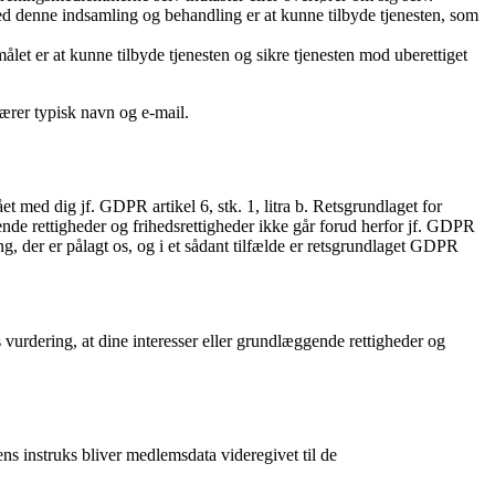
ed denne indsamling og behandling er at kunne tilbyde tjenesten, som
let er at kunne tilbyde tjenesten og sikre tjenesten mod uberettiget
ærer typisk navn og e-mail.
et med dig jf. GDPR artikel 6, stk. 1, litra b. Retsgrundlaget for
gende rettigheder og frihedsrettigheder ikke går forud herfor jf. GDPR
ing, der er pålagt os, og i et sådant tilfælde er retsgrundlaget GDPR
 vurdering, at dine interesser eller grundlæggende rettigheder og
ens instruks bliver medlemsdata videregivet til de