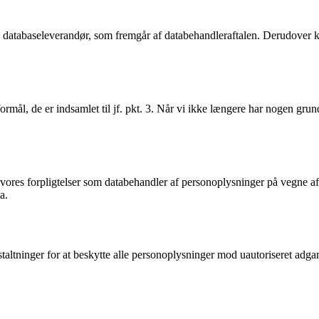
 og databaseleverandør, som fremgår af databehandleraftalen. Derudover 
rmål, de er indsamlet til jf. pkt. 3. Når vi ikke længere har nogen gru
vores forpligtelser som databehandler af personoplysninger på vegne af 
a.
taltninger for at beskytte alle personoplysninger mod uautoriseret adg