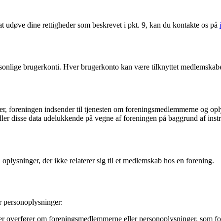
 at udøve dine rettigheder som beskrevet i pkt. 9, kan du kontakte os på
onlige brugerkonti. Hver brugerkonto kan være tilknyttet medlemskaber i
ger, foreningen indsender til tjenesten om foreningsmedlemmerne og opl
er disse data udelukkende på vegne af foreningen på baggrund af instruk
. oplysninger, der ikke relaterer sig til et medlemskab hos en forening.
r personoplysninger:
ler overfører om foreningsmedlemmerne eller personoplysninger, som fo