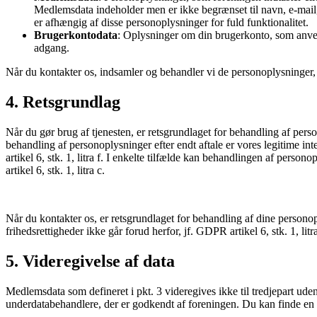
Medlemsdata indeholder men er ikke begrænset til navn, e-mail,
er afhængig af disse personoplysninger for fuld funktionalitet.
Brugerkontodata
: Oplysninger om din brugerkonto, som anvende
adgang.
Når du kontakter os, indsamler og behandler vi de personoplysninger,
4. Retsgrundlag
Når du gør brug af tjenesten, er retsgrundlaget for behandling af person
behandling af personoplysninger efter endt aftale er vores legitime int
artikel 6, stk. 1, litra f. I enkelte tilfælde kan behandlingen af perso
artikel 6, stk. 1, litra c.
Når du kontakter os, er retsgrundlaget for behandling af dine personop
frihedsrettigheder ikke går forud herfor, jf. GDPR artikel 6, stk. 1, litra
5. Videregivelse af data
Medlemsdata som defineret i pkt. 3 videregives ikke til tredjepart ude
underdatabehandlere, der er godkendt af foreningen. Du kan finde en l