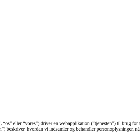
os” eller “vores”) driver en webapplikation (“tjenesten”) til brug fo
”) beskriver, hvordan vi indsamler og behandler personoplysninger, når d