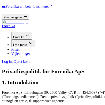
💻
Forenika er i beta. Læs mere.
åbn navigation
Forenika
Produkt
Læs mere
Priser
Vejledninger
Log ind
Opret konto
Privatlivspolitik for Forenika ApS
1. Introduktion
Forenika ApS, Lindebugten 39, 2500 Valby, CVR-nr. 45429687 (“vi”, “
(“foreningsmedlemmet”). Denne privatlivspolitik (“privatlivspolitikken
at indgå en aftale, få support eller lignende.