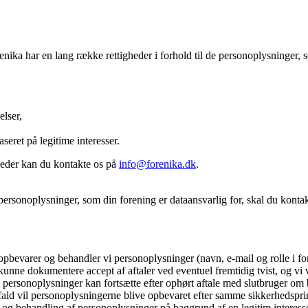
ika har en lang række rettigheder i forhold til de personoplysninger, s
elser,
seret på legitime interesser.
gheder kan du kontakte os på
info@forenika.dk
.
e personoplysninger, som din forening er dataansvarlig for, skal du konta
pbevarer og behandler vi personoplysninger (navn, e-mail og rolle i for
t kunne dokumentere accept af aftaler ved eventuel fremtidig tvist, og vi
 personoplysninger kan fortsætte efter ophørt aftale med slutbruger om b
å fald vil personoplysningerne blive opbevaret efter samme sikkerhedsprin
g behandling af personoplysninger på baggrund af en legitim interesse e