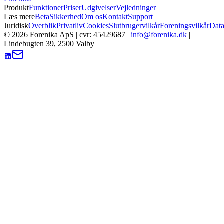
Produkt
Funktioner
Priser
Udgivelser
Vejledninger
Læs mere
Beta
Sikkerhed
Om os
Kontakt
Support
Juridisk
Overblik
Privatliv
Cookies
Slutbrugervilkår
Foreningsvilkår
Data
©
2026
Forenika ApS
| cvr:
45429687
|
info@forenika.dk
|
Lindebugten 39, 2500 Valby