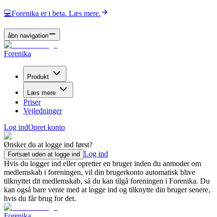
💻
Forenika er i beta. Læs mere.
åbn navigation
Forenika
Produkt
Læs mere
Priser
Vejledninger
Log ind
Opret konto
Ønsker du at logge ind først?
Log ind
Fortsæt uden at logge ind
Hvis du logger ind eller opretter en bruger inden du anmoder om
medlemskab i foreningen, vil din brugerkonto automatisk blive
tilknyttet dit medlemskab, så du kan tilgå foreningen i Forenika. Du
kan også bare vente med at logge ind og tilknytte din bruger senere,
hvis du får brug for det.
Forenika